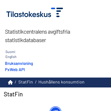
Statistikcentralens avgiftsfria
statistikdatabaser
Suomi
English
Bruksanvisning
PxWeb API
/
StatFin
/
Hushållens konsumtion
StatFin