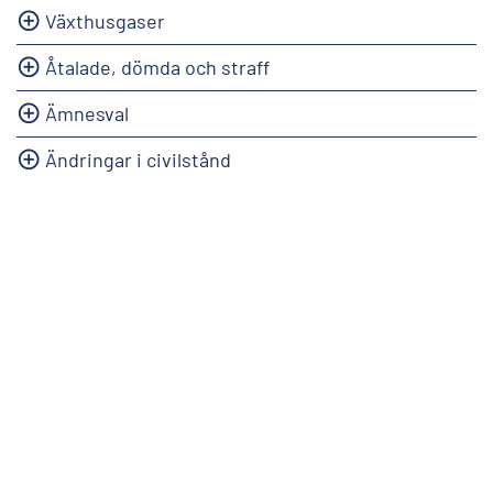
Växthusgaser
Åtalade, dömda och straff
Ämnesval
Ändringar i civilstånd
info@stat.fi
|
tietokannat@stat.fi