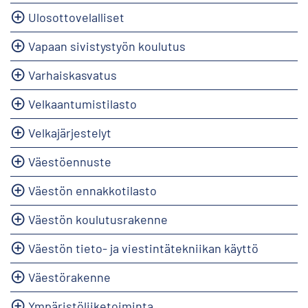
Ulosottovelalliset
Vapaan sivistystyön koulutus
Varhaiskasvatus
Velkaantumistilasto
Velkajärjestelyt
Väestöennuste
Väestön ennakkotilasto
Väestön koulutusrakenne
Väestön tieto- ja viestintätekniikan käyttö
Väestörakenne
Ympäristöliiketoiminta