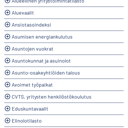
Alueellinen yritystoimintatilasto
Aluevaalit
Ansiotasoindeksi
Asumisen energiankulutus
Asuntojen vuokrat
Asuntokunnat ja asuinolot
Asunto-osakeyhtiöiden talous
Avoimet työpaikat
CVTS, yritysten henkilöstökoulutus
Eduskuntavaalit
Elinolotilasto