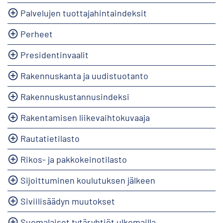
Palvelujen tuottajahintaindeksit
Perheet
Presidentinvaalit
Rakennuskanta ja uudistuotanto
Rakennuskustannusindeksi
Rakentamisen liikevaihtokuvaaja
Rautatietilasto
Rikos- ja pakkokeinotilasto
Sijoittuminen koulutuksen jälkeen
Siviilisäädyn muutokset
Suomalaiset tytäryhtiöt ulkomailla