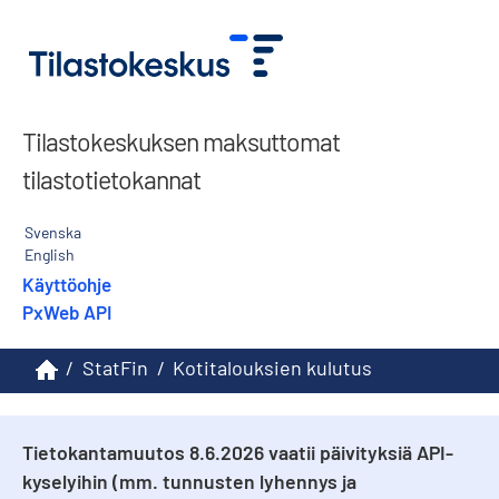
Tilastokeskuksen maksuttomat
tilastotietokannat
Svenska
English
Käyttöohje
PxWeb API
/
StatFin
/
Kotitalouksien kulutus
Tietokantamuutos 8.6.2026 vaatii päivityksiä API-
kyselyihin (mm. tunnusten lyhennys ja