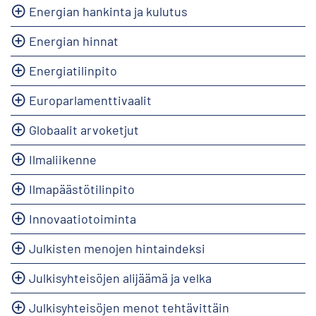
Energian hankinta ja kulutus
Energian hinnat
Energiatilinpito
Europarlamenttivaalit
Globaalit arvoketjut
Ilmaliikenne
Ilmapäästötilinpito
Innovaatiotoiminta
Julkisten menojen hintaindeksi
Julkisyhteisöjen alijäämä ja velka
Julkisyhteisöjen menot tehtävittäin