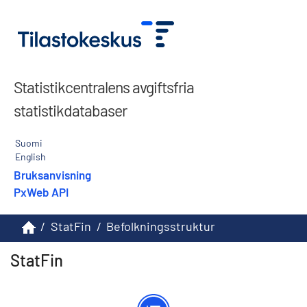
Statistikcentralens avgiftsfria
statistikdatabaser
Suomi
English
Bruksanvisning
PxWeb API
/
StatFin
/
Befolkningsstruktur
StatFin