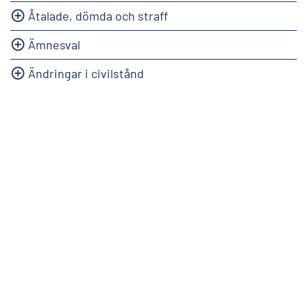
Åtalade, dömda och straff
Ämnesval
Ändringar i civilstånd
info@stat.fi
|
tietokannat@stat.fi
Användarvillkor
|
Synpunkter
|
Dataskydd
|
Information
om webbplatsen
|
Tillgängligheten