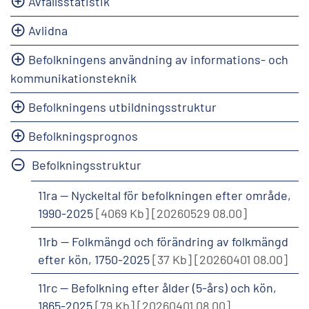
Avfallsstatistik
Avlidna
Befolkningens användning av informations- och
kommunikationsteknik
Befolkningens utbildningsstruktur
Befolkningsprognos
Befolkningsstruktur
11ra -- Nyckeltal för befolkningen efter område,
1990-2025
[4069 Kb]
[20260529 08.00]
11rb -- Folkmängd och förändring av folkmängd
efter kön, 1750-2025
[37 Kb]
[20260401 08.00]
11rc -- Befolkning efter ålder (5-års) och kön,
1865-2025
[79 Kb]
[20260401 08.00]