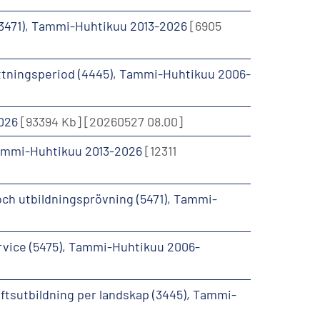
 (3471), Tammi-Huhtikuu 2013-2026
[6905
sättningsperiod (4445), Tammi-Huhtikuu 2006-
2026
[93394 Kb]
[20260527 08.00]
 Tammi-Huhtikuu 2013-2026
[12311
 och utbildningsprövning (5471), Tammi-
ervice (5475), Tammi-Huhtikuu 2006-
aftsutbildning per landskap (3445), Tammi-