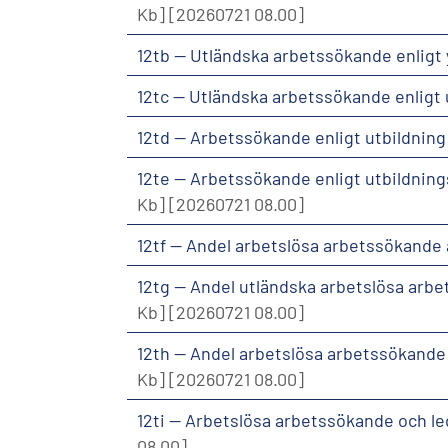
Kb]
[20260721 08.00]
12tb -- Utländska arbetssökande enlig
12tc -- Utländska arbetssökande enligt
12td -- Arbetssökande enligt utbildnin
12te -- Arbetssökande enligt utbildni
Kb]
[20260721 08.00]
12tf -- Andel arbetslösa arbetssökande
12tg -- Andel utländska arbetslösa arb
Kb]
[20260721 08.00]
12th -- Andel arbetslösa arbetssökande
Kb]
[20260721 08.00]
12ti -- Arbetslösa arbetssökande och l
08.00]