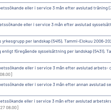
betssökande eller i service 3 mån efter avslutad träning
betssökande eller i service 3 mån efter avslutad syssels
ens yrkesgrupp per landskap (5415), Tammi-Elokuu 2006-2
g enligt föregående sysselsättning per landskap (5431),
betssökande eller i service 3 mån efter avslutad arbets-
08.00]
betssökande eller i service 3 mån efter annan avslutad s
betssökande eller i service 3 mån efter avslutad arbetskr
27 08.00]