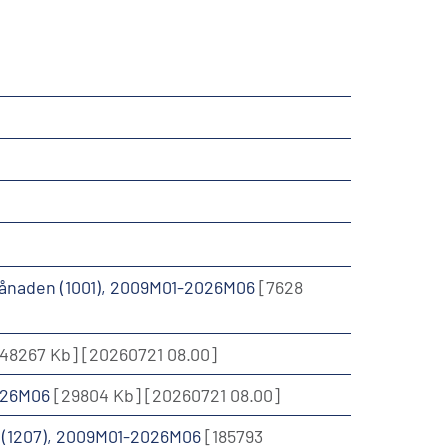
v månaden (1001), 2009M01-2026M06
[7628
148267 Kb]
[20260721 08.00]
2026M06
[29804 Kb]
[20260721 08.00]
en (1207), 2009M01-2026M06
[185793