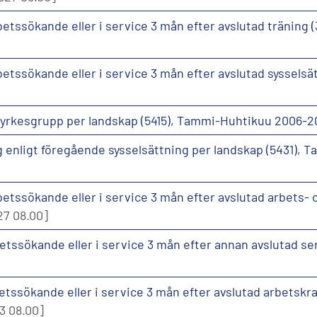
betssökande eller i service 3 mån efter avslutad träning
betssökande eller i service 3 mån efter avslutad syssel
ns yrkesgrupp per landskap (5415), Tammi-Huhtikuu 2006-
g enligt föregående sysselsättning per landskap (5431),
betssökande eller i service 3 mån efter avslutad arbets-
7 08.00]
betssökande eller i service 3 mån efter annan avslutad s
etssökande eller i service 3 mån efter avslutad arbetskr
3 08.00]