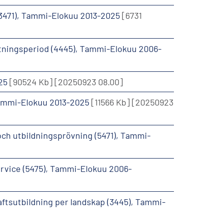
 (3471), Tammi-Elokuu 2013-2025
[6731
ättningsperiod (4445), Tammi-Elokuu 2006-
025
[90524 Kb]
[20250923 08.00]
 Tammi-Elokuu 2013-2025
[11566 Kb]
[20250923
 och utbildningsprövning (5471), Tammi-
ervice (5475), Tammi-Elokuu 2006-
aftsutbildning per landskap (3445), Tammi-