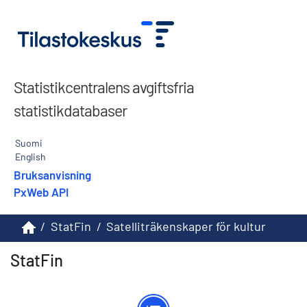
Statistikcentralens avgiftsfria
statistikdatabaser
Suomi
English
Bruksanvisning
PxWeb API
/
StatFin
/
Satelliträkenskaper för kultur
StatFin