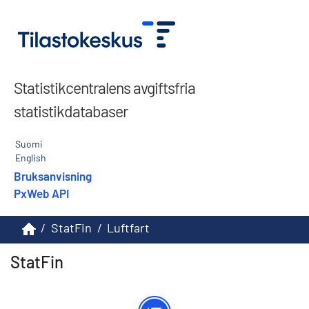
Statistikcentralens avgiftsfria
statistikdatabaser
Suomi
English
Bruksanvisning
PxWeb API
/
StatFin
/
Luftfart
StatFin