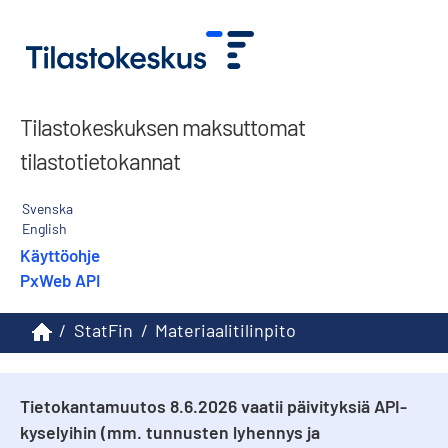
Tilastokeskuksen maksuttomat
tilastotietokannat
Svenska
English
Käyttöohje
PxWeb API
/
StatFin
/
Materiaalitilinpito
Tietokantamuutos 8.6.2026 vaatii päivityksiä API-
kyselyihin (mm. tunnusten lyhennys ja