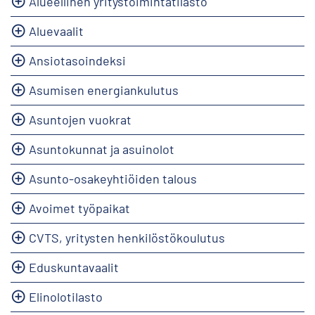
Alueellinen yritystoimintatilasto
Aluevaalit
Ansiotasoindeksi
Asumisen energiankulutus
Asuntojen vuokrat
Asuntokunnat ja asuinolot
Asunto-osakeyhtiöiden talous
Avoimet työpaikat
CVTS, yritysten henkilöstökoulutus
Eduskuntavaalit
Elinolotilasto