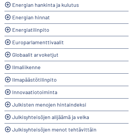
Energian hankinta ja kulutus
Energian hinnat
Energiatilinpito
Europarlamenttivaalit
Globaalit arvoketjut
Ilmaliikenne
Ilmapäästötilinpito
Innovaatiotoiminta
Julkisten menojen hintaindeksi
Julkisyhteisöjen alijäämä ja velka
Julkisyhteisöjen menot tehtävittäin