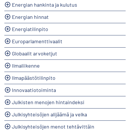
Energian hankinta ja kulutus
Energian hinnat
Energiatilinpito
Europarlamenttivaalit
Globaalit arvoketjut
Ilmaliikenne
Ilmapäästötilinpito
Innovaatiotoiminta
Julkisten menojen hintaindeksi
Julkisyhteisöjen alijäämä ja velka
Julkisyhteisöjen menot tehtävittäin