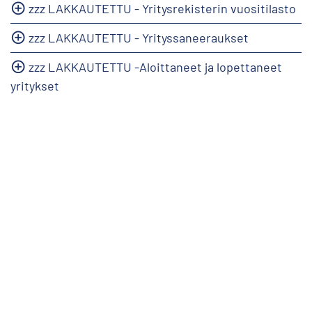
zzz LAKKAUTETTU - Yritysrekisterin vuositilasto
zzz LAKKAUTETTU - Yrityssaneeraukset
zzz LAKKAUTETTU -Aloittaneet ja lopettaneet
yritykset
info@stat.fi
|
tietokannat@stat.fi
Käyttöehdot
|
Palaute
|
Tietosuoja
|
Tietoa sivustosta
|