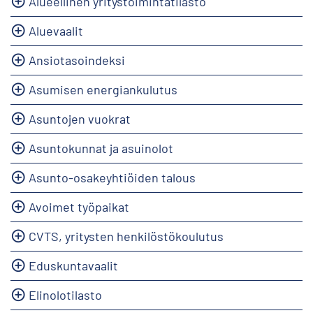
Alueellinen yritystoimintatilasto
Aluevaalit
Ansiotasoindeksi
Asumisen energiankulutus
Asuntojen vuokrat
Asuntokunnat ja asuinolot
Asunto-osakeyhtiöiden talous
Avoimet työpaikat
CVTS, yritysten henkilöstökoulutus
Eduskuntavaalit
Elinolotilasto