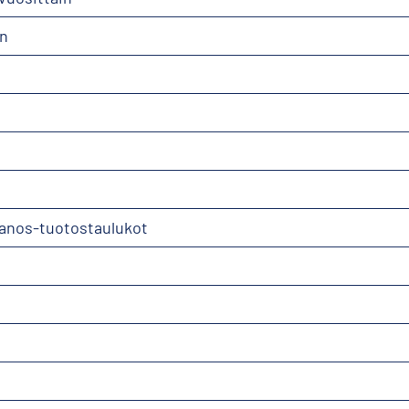
in
panos-tuotostaulukot