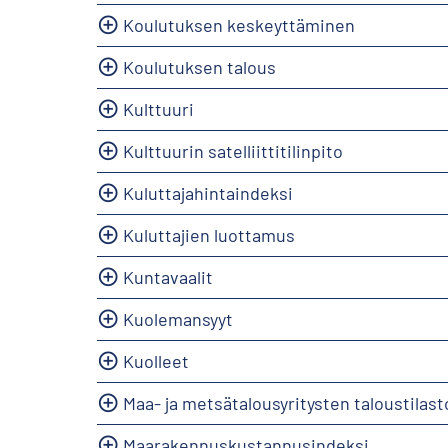
Koulutuksen keskeyttäminen
Koulutuksen talous
Kulttuuri
Kulttuurin satelliittitilinpito
Kuluttajahintaindeksi
Kuluttajien luottamus
Kuntavaalit
Kuolemansyyt
Kuolleet
Maa- ja metsätalousyritysten taloustilast
Maarakennuskustannusindeksi