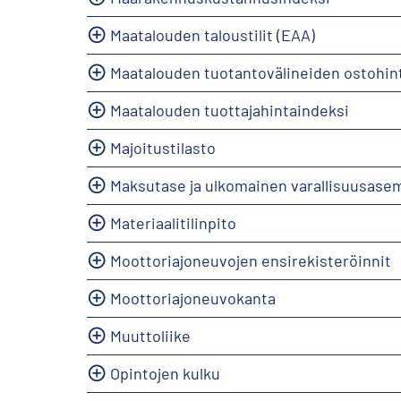
Maatalouden taloustilit (EAA)
Maatalouden tuotantovälineiden ostohin
Maatalouden tuottajahintaindeksi
Majoitustilasto
Maksutase ja ulkomainen varallisuusase
Materiaalitilinpito
Moottoriajoneuvojen ensirekisteröinnit
Moottoriajoneuvokanta
Muuttoliike
Opintojen kulku