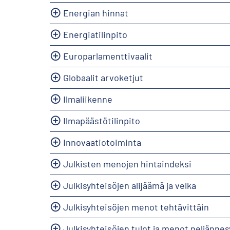
Energian hinnat
Energiatilinpito
Europarlamenttivaalit
Globaalit arvoketjut
Ilmaliikenne
Ilmapäästötilinpito
Innovaatiotoiminta
Julkisten menojen hintaindeksi
Julkisyhteisöjen alijäämä ja velka
Julkisyhteisöjen menot tehtävittäin
Julkisyhteisöjen tulot ja menot neljännes