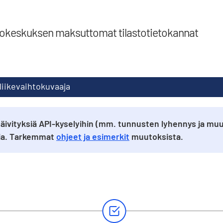
tokeskuksen maksuttomat tilastotietokannat
 liikevaihtokuvaaja
äivityksiä API-kyselyihin (mm. tunnusten lyhennys ja muu
sia. Tarkemmat
ohjeet ja esimerkit
muutoksista.