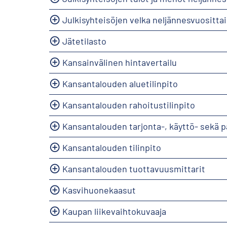
Julkisyhteisöjen velka neljännesvuositta
Jätetilasto
Kansainvälinen hintavertailu
Kansantalouden aluetilinpito
Kansantalouden rahoitustilinpito
Kansantalouden tarjonta-, käyttö- sekä 
Kansantalouden tilinpito
Kansantalouden tuottavuusmittarit
Kasvihuonekaasut
Kaupan liikevaihtokuvaaja